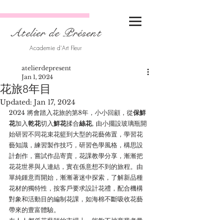
Atelier de Présent
Academie d'Art Fleur
atelierdepresent
Jan 1, 2024
花旅8年目
Updated:
Jan 17, 2024
2024 將會踏入花旅的第8年，小小回顧，從
保鮮
花
加入
乾花
切入
鮮花
揉合
絲花
, 由小擺設玻璃瓶開
始研習不同花束花籃到大型的花藝佈置，學習花
藝知識，練習製作技巧，研習色學風格，構思設
計創作，嘗試作品寄賣，花課教學分享，漸漸把
花花世界與人連結，實在係意想不到的旅程。由
單純鍾意而開始，漸漸著迷中探索，了解新品種
花材的獨特性，按客戶要求設計花禮，配合機構
對象和活動目的編制花課，如海棉不斷吸收花藝
帶來的豊富體驗。