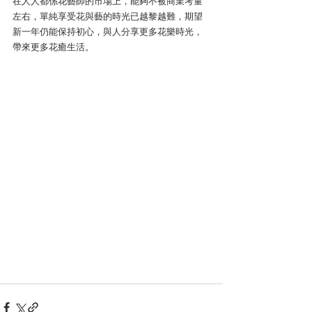
在人人都係花藝師的市場上，能夠不被商業考量
左右，單純享受花與藝的時光已越黎越難，期望
新一年仍能保持初心，與人分享更多花樂時光，
帶來更多花癒生活。