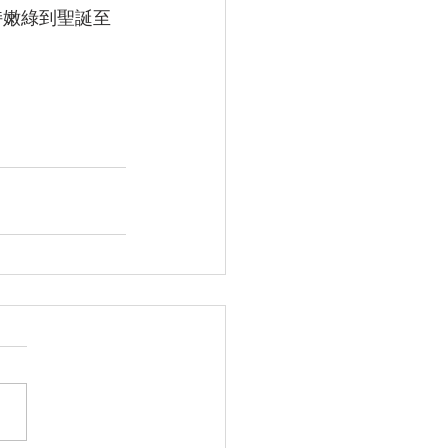
持嫩綠到聖誕至