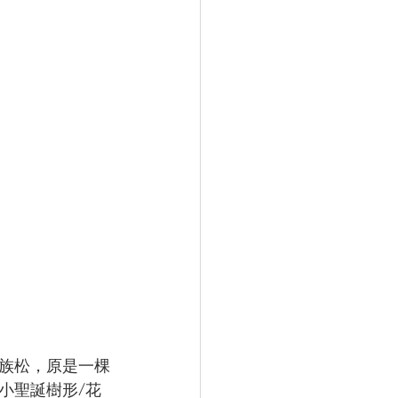
族松，原是一棵
小聖誕樹形/花