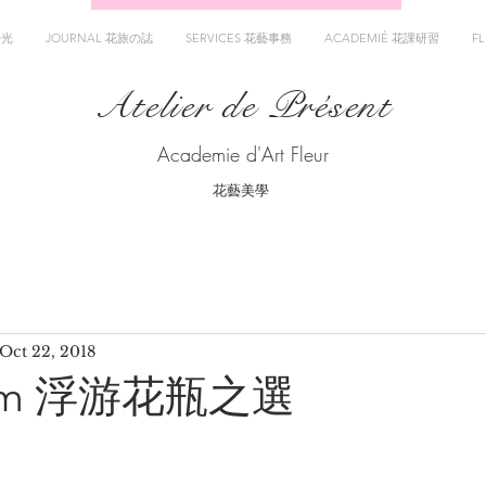
時光
JOURNAL 花旅の誌
SERVICES 花藝事務
ACADEMIÉ 花課研習
F
Atelier de Présent
Academie d'Art Fleur
花藝美學
Oct 22, 2018
ium 浮游花瓶之選