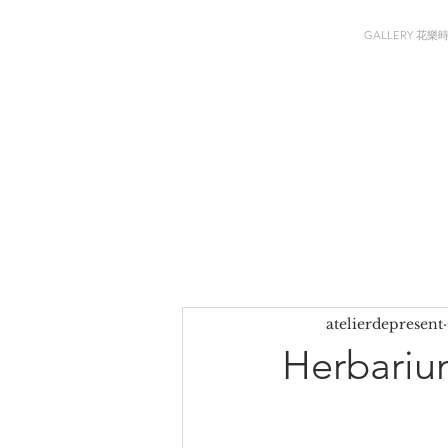
GALLERY 花樂
atelierdepresent
Herbar