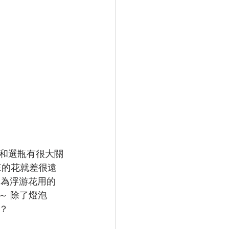
和選瓶有很大關
來的花就差很遠
門為浮游花用的
～ 除了燈泡
？ 