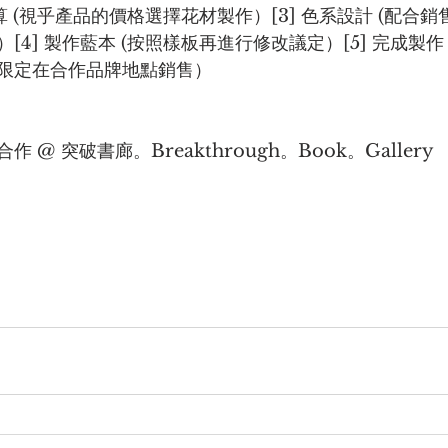
預算 (視乎產品的價格選擇花材製作）[3] 色系設計 (配合
[4] 製作藍本 (按照樣板再進行修改議定）[5] 完成製作
限定在合作品牌地點銷售）
作 @ 突破書廊。Breakthrough。Book。Gallery