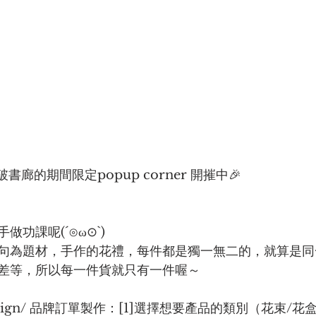
 @突破書廊的期間限定popup corner 開摧中🎉
功課呢(´⊙ω⊙`) 
句為題材，手作的花禮，每件都是獨一無二的，就算是同
差等，所以每一件貨就只有一件喔～ 
l Design/ 品牌訂單製作：[1]選擇想要產品的類別（花束/花