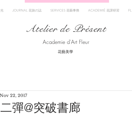
時光
JOURNAL 花旅の誌
SERVICES 花藝事務
ACADEMIÉ 花課研習
F
Atelier de Présent
Academie d'Art Fleur
花藝美學
Nov 22, 2017
 第二彈@突破書廊