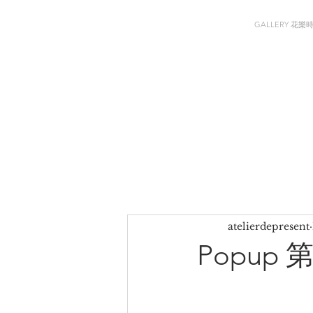
GALLERY 花樂
atelierdepresent
Popup