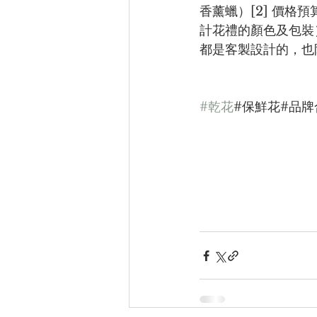
香薰蠟）[2] 價格
計花禮的顏色及包裝）
都是客製設計的，也
#乾花
#保鮮花#品牌合