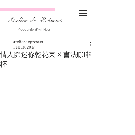
Atelier de Présent
Academie d'Art Fleur
atelierdepresent
Feb 13, 2017
情人節迷你乾花束 X 書法咖啡
柸