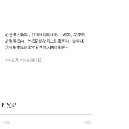
心意卡太簡單，那加只咖啡柸吧～ 迷李小花束藏
於咖啡柸內，外柸防熱墊寫上甜蜜字句，咖啡柸
還可用作筆筒常常看見情人的甜蜜喔～  
#乾花系
#乾花咖啡柸