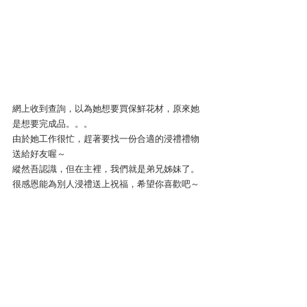
網上收到查詢，以為她想要買保鮮花材，原來她
是想要完成品。。。
由於她工作很忙，趕著要找一份合適的浸禮禮物
送給好友喔～
縱然吾認識，但在主裡，我們就是弟兄姊妹了。
很感恩能為別人浸禮送上祝福，希望你喜歡吧～