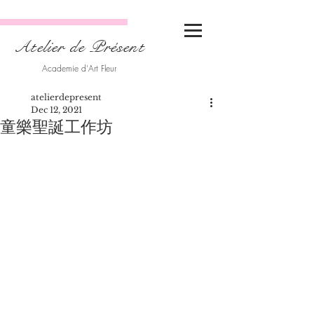
Atelier de Présent
Academie d'Art Fleur
atelierdepresent
Dec 12, 2021
童樂聖誕工作坊