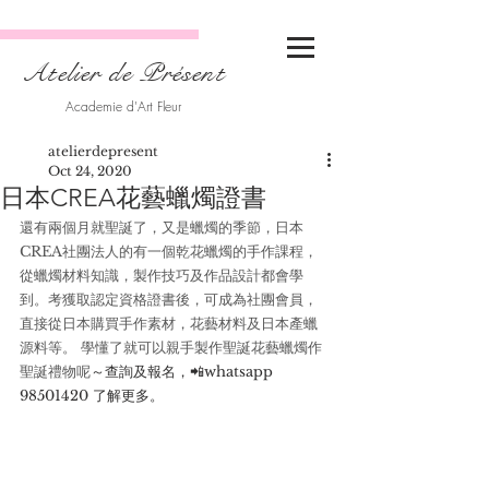
Atelier de Présent
Academie d'Art Fleur
atelierdepresent
Oct 24, 2020
日本CREA花藝蠟燭證書
還有兩個月就聖誕了，又是蠟燭的季節，日本
CREA社團法人的有一個乾花蠟燭的手作課程，
從蠟燭材料知識，製作技巧及作品設計都會學
到。考獲取認定資格證書後，可成為社團會員，
直接從日本購買手作素材，花藝材料及日本產蠟
源料等。 學懂了就可以親手製作聖誕花藝蠟燭作
聖誕禮物呢
～查詢及報名，📲whatsapp 
98501420 了解更多。