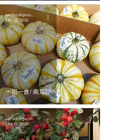
atelierdepresent
Oct 28, 2021
一期一會/ 南瓜節
atelierdepresent
Oct 10, 2021