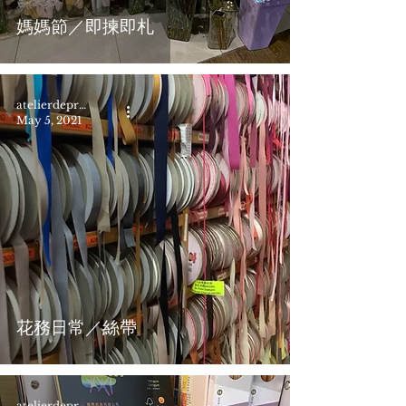
媽媽節／即揀即札
atelierdepresent
May 5, 2021
花務日常／絲帶
atelierdepresent