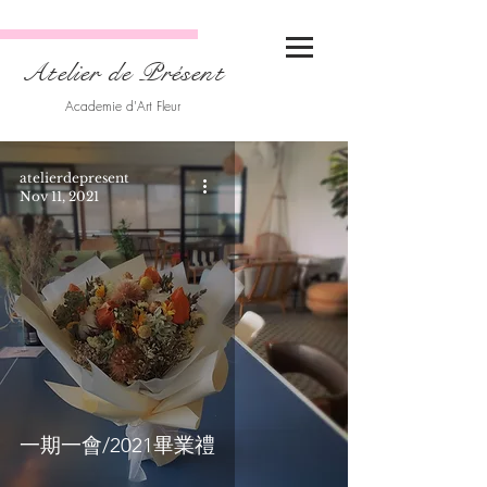
Atelier de Présent
Academie d'Art Fleur
atelierdepresent
Nov 11, 2021
一期一會/2021畢業禮