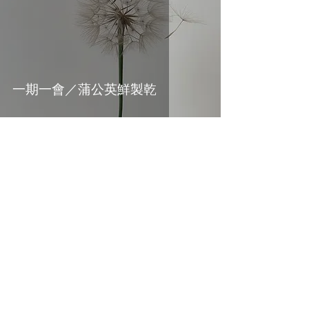
一期一會／蒲公英鮮製乾
atelierdepresent
Apr 4, 2021